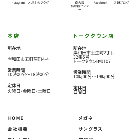
Instagram
メガネのフクダ
南大阪
Facebook
店舗ブログ
補聴器センタ
ー
本店
トークタウン店
所在地
所在地
岸和田市土生町2丁目
32番5号
岸和田市五軒屋町4-4
トークタウンB棟107
営業時間
営業時間
10時00分
〜
18時00分
10時00分
〜
19時00分
定休日
定休日
火曜日
金曜日
土曜日
日曜日
HOME
メガネ
会社概要
サングラス