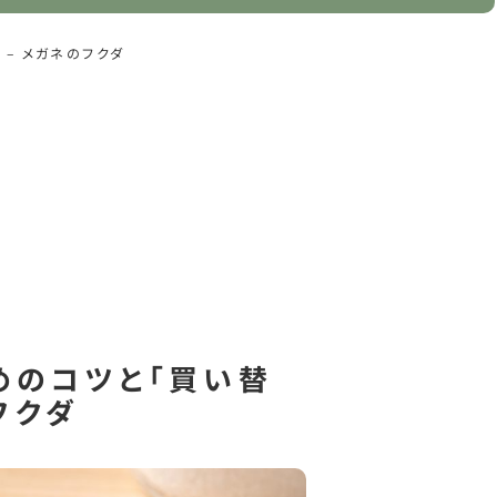
– メガネのフクダ
めのコツと「買い替
フクダ