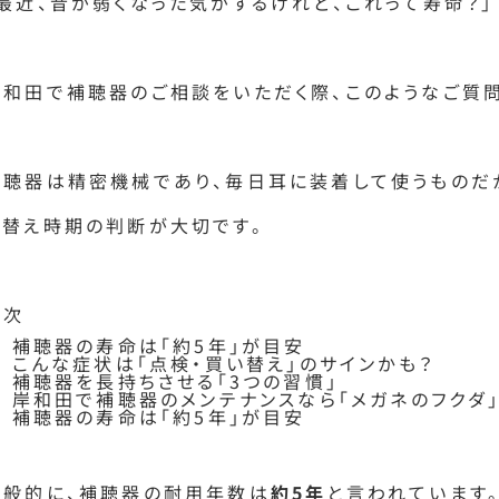
「最近、音が弱くなった気がするけれど、これって寿命？」
岸和田で補聴器のご相談をいただく際、このようなご質問
補聴器は精密機械であり、毎日耳に装着して使うものだ
い替え時期の判断が大切です。
目次
1. 補聴器の寿命は「約5年」が目安
2. こんな症状は「点検・買い替え」のサインかも？
. 補聴器を長持ちさせる「3つの習慣」
4. 岸和田で補聴器のメンテナンスなら「メガネのフクダ
1. 補聴器の寿命は「約5年」が目安
一般的に、補聴器の耐用年数は
約5年
と言われています