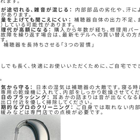
られます。
音が途切れる、雑音が混じる：
内部部品の劣化や、汗に
性があります。
音量を上げても聞こえにくい：
補聴器自体の出力不足、
行）している可能性があります。
修理代が高額になる：
購入から年数が経ち、修理用パー
も故障を繰り返す場合は、最新モデルへの買い替えの方
す。
. 補聴器を長持ちさせる「3つの習慣」
少しでも長く、快適にお使いいただくために、ご自宅でで
。
湿気から守る：
日本の湿気は補聴器の大敵です。寝る時
や専用の乾燥機に入れて、内部をしっかり乾燥させてくだ
毎日のブラッシング：
耳あかの詰まりは音が出なくなる
の出口付近を優しく掃除してください。
定期的なプロのクリーニング：
ご自身では取れない内部
の緩みなどは専門店での点検が必要です。