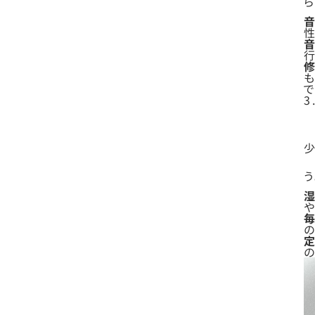
で
3
う