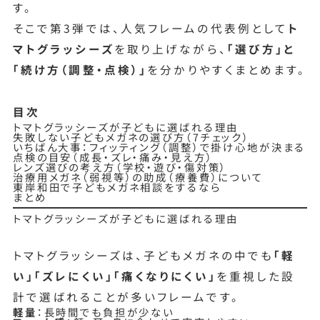
す。
そこで第3弾では、人気フレームの代表例として
ト
マトグラッシーズ
を取り上げながら、
「選び方」と
「続け方（調整・点検）」
を分かりやすくまとめます。
目次
トマトグラッシーズが子どもに選ばれる理由
失敗しない子どもメガネの選び方（7チェック）
いちばん大事：フィッティング（調整）で掛け心地が決まる
点検の目安（成長・ズレ・痛み・見え方）
レンズ選びの考え方（学校・遊び・傷対策）
治療用メガネ（弱視等）の助成（療養費）について
東岸和田で子どもメガネ相談をするなら
まとめ
トマトグラッシーズが子どもに選ばれる理由
トマトグラッシーズは、子どもメガネの中でも
「軽
い」「ズレにくい」「痛くなりにくい」
を重視した設
計で選ばれることが多いフレームです。
軽量
：長時間でも負担が少ない