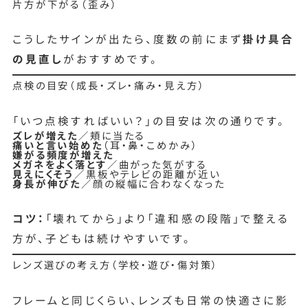
片方が下がる（歪み）
こうしたサインが出たら、度数の前にまず
掛け具合
の見直し
がおすすめです。
点検の目安（成長・ズレ・痛み・見え方）
「いつ点検すればいい？」の目安は次の通りです。
ズレが増えた
／頬に当たる
痛いと言い始めた
（耳・鼻・こめかみ）
嫌がる頻度が増えた
メガネをよく落とす
／曲がった気がする
見えにくそう
／黒板やテレビの距離が近い
身長が伸びた
／顔の縦幅に合わなくなった
コツ：
「壊れてから」より「違和感の段階」で整える
方が、子どもは続けやすいです。
レンズ選びの考え方（学校・遊び・傷対策）
フレームと同じくらい、レンズも日常の快適さに影