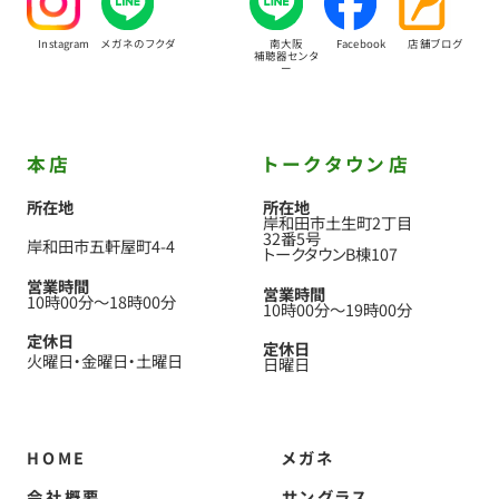
Instagram
メガネのフクダ
南大阪
Facebook
店舗ブログ
補聴器センタ
ー
本店
トークタウン店
所在地
所在地
岸和田市土生町2丁目
32番5号
岸和田市五軒屋町4-4
トークタウンB棟107
営業時間
営業時間
10時00分
〜
18時00分
10時00分
〜
19時00分
定休日
定休日
火曜日
金曜日
土曜日
日曜日
HOME
メガネ
会社概要
サングラス