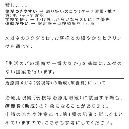
響します。
傷がつきやすい
→ 取り扱いのコツ（ケース習慣・拭き
方）もセットで確認
学校で使う
→ 掛け外しが多いならズレにくさ優先
運動が多い
→ 安定感＋点検頻度を上げる
メガネのフクダでは、お客様との細やかなヒアリン
グを通じて、
「生活のどの場面が一番大切か」を基準に、ムダの
ない提案を行います。
治療用メガネ（弱視等）の助成（療養費）について
治療用眼鏡（弱視等治療用眼鏡）に該当する場合、
療養費（助成）
の対象になることがあります。
申請の流れや注意点は、第1弾の記事で詳しくまと
めていますので、こちらも参考にしてください。