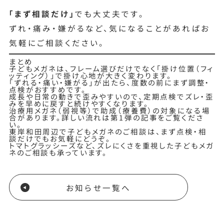
「まず相談だけ」
でも大丈夫です。
ずれ・痛み・嫌がるなど、気になることがあればお
気軽にご相談ください。
まとめ
子どもメガネは、フレーム選びだけでなく「掛け位置（フィ
ッティング）」で掛け心地が大きく変わります。
「ずれる・痛い・嫌がる」が出たら、度数の前にまず調整・
点検がおすすめです。
成長や日常の動きで歪みやすいので、定期点検でズレ・歪
みを早めに戻すと続けやすくなります。
治療用メガネ（弱視等）で助成（療養費）の対象になる場
合があります。詳しい流れは第1弾の記事をご覧くださ
い。
東岸和田周辺で子どもメガネのご相談は、まず点検・相
談だけでもお気軽にどうぞ。
トマトグラッシーズなど、ズレにくさを重視した子どもメガ
ネのご相談も承っています。
お知らせ一覧へ