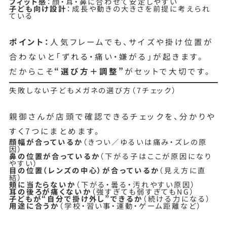
フィット感
：顔・耳・鼻に合わせて安定しやすい
子ども向け設計
：成長や動きの大きさを前提に考えられ
ている
ポイント：
人気フレームでも、サイズや掛け位置が
合わないと「ずれる・痛い・嫌がる」が起きます。
だからこそ
“選び方＋調整”
がセットで大切です。
失敗しない子どもメガネの選び方（7チェック）
親御さんが店頭で確認できるチェックを、分かりや
すく7つにまとめます。
顔幅が合っているか
（きつい／ゆるいは痛み・ズレの原
因）
鼻の位置が合っているか
（下がる子はここが原因になり
やすい）
目の位置（レンズの中心）が合っているか
（見え方に直
結）
頬に当たらないか
（下がる・曇る・汚れやすい原因）
耳の後ろが痛くないか
（強すぎても弱すぎてもNG）
子どもが“自分で掛け外し”できるか
（続ける力になる）
用途に合うか
（学校・習い事・運動・ゲーム距離など）