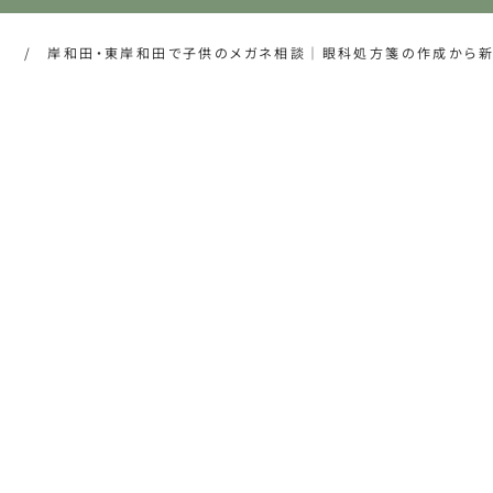
ム
/
岸和田・東岸和田で子供のメガネ相談｜眼科処方箋の作成から新