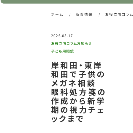
ホーム
/
新着情報
/
お役立ちコラ
2026.03.17
お役立ちコラム
お知らせ
子ども用眼鏡
岸和田・東岸
和田で子供の
メガネ相談｜
眼科処方箋の
作成から新学
期の視力チェ
ックまで