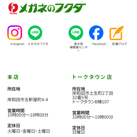
Instagram
メガネのフクダ
南大阪
Facebook
店舗ブログ
補聴器センタ
ー
本店
トークタウン店
所在地
所在地
岸和田市土生町2丁目
32番5号
岸和田市五軒屋町4-4
トークタウンB棟107
営業時間
営業時間
10時00分
〜
18時00分
10時00分
〜
19時00分
定休日
定休日
火曜日
金曜日
土曜日
日曜日