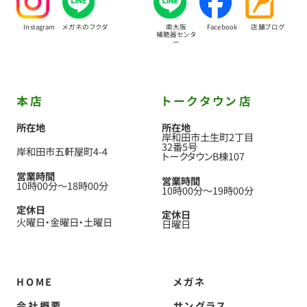
Instagram
メガネのフクダ
南大阪
Facebook
店舗ブログ
補聴器センタ
ー
本店
トークタウン店
所在地
所在地
岸和田市土生町2丁目
32番5号
岸和田市五軒屋町4-4
トークタウンB棟107
営業時間
営業時間
10時00分
〜
18時00分
10時00分
〜
19時00分
定休日
定休日
火曜日
金曜日
土曜日
日曜日
HOME
メガネ
会社概要
サングラス