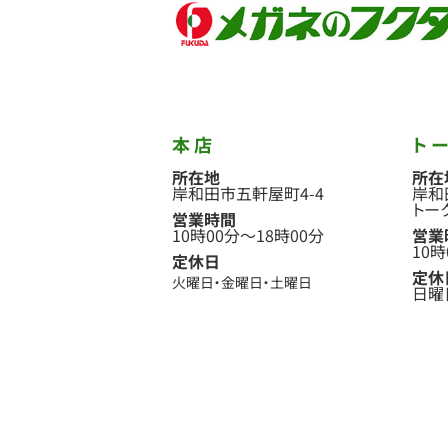
本店
ト
所在地
所在
岸和田市五軒屋町4-4
岸和
トー
営業時間
10時00分
〜
18時00分
営業
10時
定休日
定休
火曜日
金曜日
土曜日
日曜