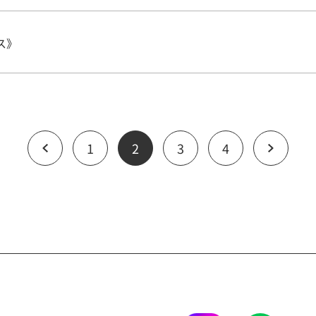
ス》
1
2
3
4