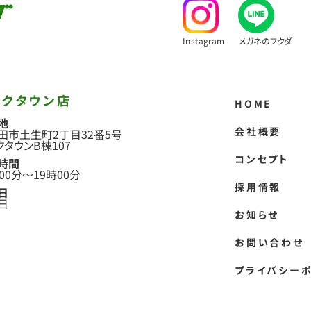
Instagram
メガネのフクダ
ークタウン店
HOME
地
会社概要
田市土生町2丁目
32番5号
クタウンB棟107
コンセプト
時間
00分
〜
19時00分
採用情報
日
日
お知らせ
お問い合わせ
プライバシー