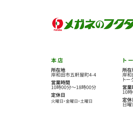
本店
ト
所在地
所在
岸和田市五軒屋町4-4
岸和
トー
営業時間
10時00分
〜
18時00分
営業
10時
定休日
定休
火曜日
金曜日
土曜日
日曜