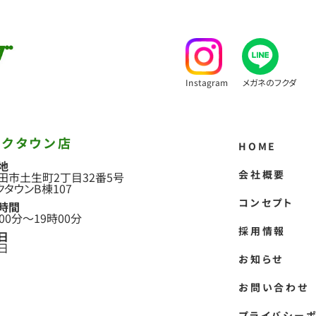
Instagram
メガネのフクダ
ークタウン店
HOME
地
会社概要
田市土生町2丁目
32番5号
クタウンB棟107
コンセプト
時間
00分
〜
19時00分
採用情報
日
日
お知らせ
お問い合わせ
プライバシー