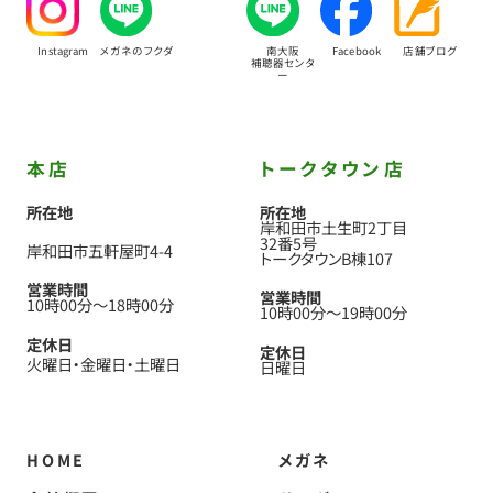
Instagram
メガネのフクダ
南大阪
Facebook
店舗ブログ
補聴器センタ
ー
本店
トークタウン店
所在地
所在地
岸和田市土生町2丁目
32番5号
岸和田市五軒屋町4-4
トークタウンB棟107
営業時間
営業時間
10時00分
〜
18時00分
10時00分
〜
19時00分
定休日
定休日
火曜日
金曜日
土曜日
日曜日
HOME
メガネ