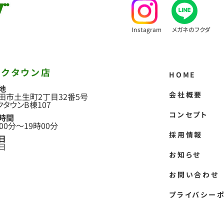
Instagram
メガネのフクダ
ークタウン店
HOME
地
会社概要
田市土生町2丁目
32番5号
クタウンB棟107
コンセプト
時間
00分
〜
19時00分
採用情報
日
日
お知らせ
お問い合わせ
プライバシー