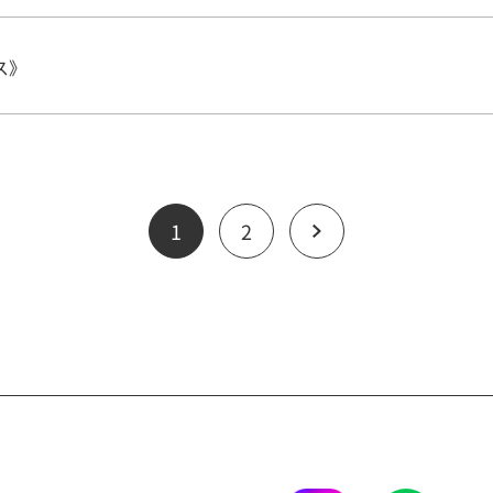
ス》
1
2