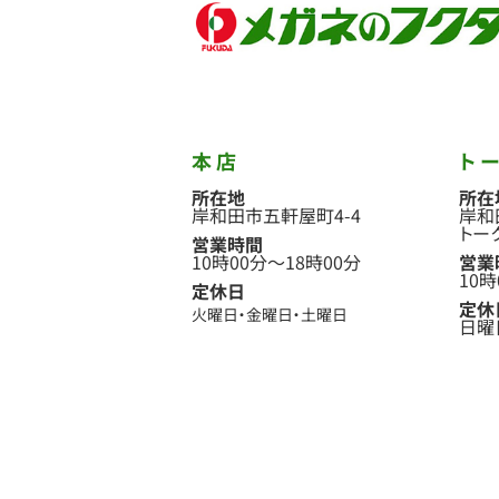
本店
ト
所在地
所在
岸和田市五軒屋町4-4
岸和
トー
営業時間
10時00分
〜
18時00分
営業
10時
定休日
定休
火曜日
金曜日
土曜日
日曜