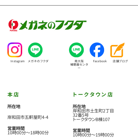
Instagram
メガネのフクダ
南大阪
Facebook
店舗ブログ
補聴器センタ
ー
本店
トークタウン店
所在地
所在地
岸和田市土生町2丁目
32番5号
岸和田市五軒屋町4-4
トークタウンB棟107
営業時間
営業時間
10時00分
〜
18時00分
10時00分
〜
19時00分