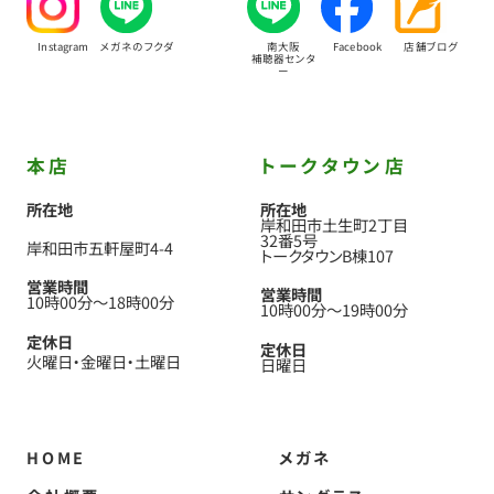
Instagram
メガネのフクダ
南大阪
Facebook
店舗ブログ
補聴器センタ
ー
本店
トークタウン店
所在地
所在地
岸和田市土生町2丁目
32番5号
岸和田市五軒屋町4-4
トークタウンB棟107
営業時間
営業時間
10時00分
〜
18時00分
10時00分
〜
19時00分
定休日
定休日
火曜日
金曜日
土曜日
日曜日
HOME
メガネ