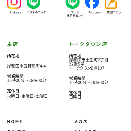
Instagram
メガネのフクダ
南大阪
Facebook
店舗ブログ
補聴器センタ
ー
本店
トークタウン店
所在地
所在地
岸和田市土生町2丁目
32番5号
岸和田市五軒屋町4-4
トークタウンB棟107
営業時間
営業時間
10時00分
〜
18時00分
10時00分
〜
19時00分
定休日
定休日
火曜日
金曜日
土曜日
日曜日
HOME
メガネ