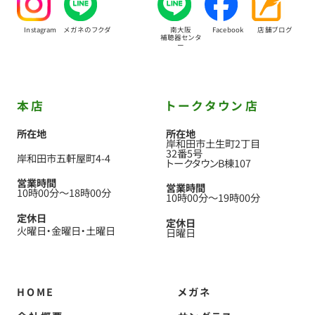
Instagram
メガネのフクダ
南大阪
Facebook
店舗ブログ
補聴器センタ
ー
本店
トークタウン店
所在地
所在地
岸和田市土生町2丁目
32番5号
岸和田市五軒屋町4-4
トークタウンB棟107
営業時間
営業時間
10時00分
〜
18時00分
10時00分
〜
19時00分
定休日
定休日
火曜日
金曜日
土曜日
日曜日
HOME
メガネ