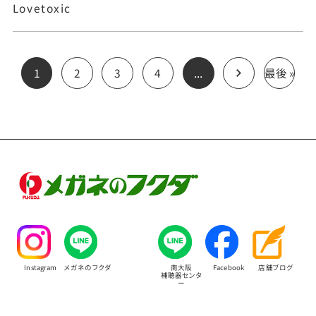
Lovetoxic
1
2
3
4
...
最後 »
Instagram
メガネのフクダ
南大阪
Facebook
店舗ブログ
補聴器センタ
ー