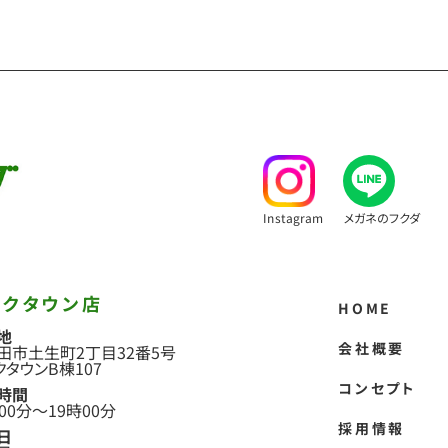
Instagram
メガネのフクダ
ークタウン店
HOME
地
会社概要
田市土生町2丁目
32番5号
クタウンB棟107
コンセプト
時間
00分
〜
19時00分
採用情報
日