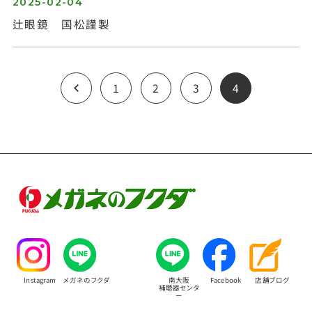
2025-02-04
辻眼鏡 国松謹製
1
2
3
4
Instagram
メガネのフクダ
南大阪
Facebook
店舗ブログ
補聴器センタ
ー