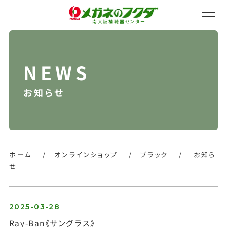
南大阪補聴器センター
お知らせ
サービス紹介
会社概要
ホーム
/
オンラインショップ
/
ブラック
/
お知ら
せ
採用情報
2025-03-28
Ray-Ban《サングラス》
オンラインストア