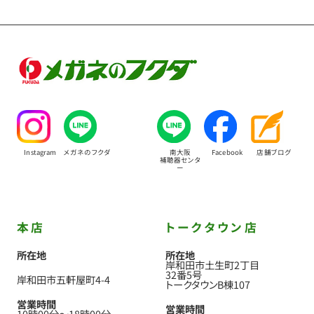
Instagram
メガネのフクダ
南大阪
Facebook
店舗ブログ
補聴器センタ
ー
本店
トークタウン店
所在地
所在地
岸和田市土生町2丁目
32番5号
岸和田市五軒屋町4-4
トークタウンB棟107
営業時間
営業時間
10時00分
〜
18時00分